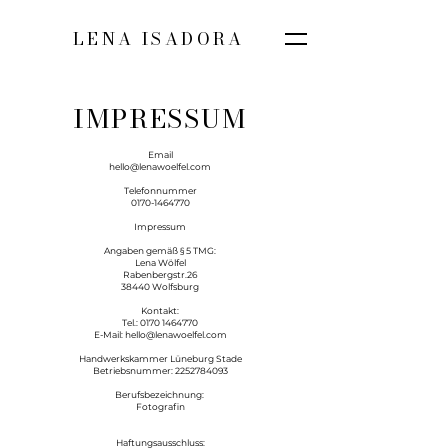
LENA ISADORA
IMPRESSUM
Email
hello@lenawoelfel.com
Telefonnummer
0170-1464770
Impressum
Angaben gemäß § 5 TMG:
Lena Wölfel
Rabenbergstr.26
38440 Wolfsburg
Kontakt:
Tel.:
0170 1464770
E-Mail: hello@lenawoelfel.com
Handwerkskammer Lüneburg Stade
Betriebsnummer:
2252784093
Berufsbezeichnung:
Fotografin
Haftungsausschluss: