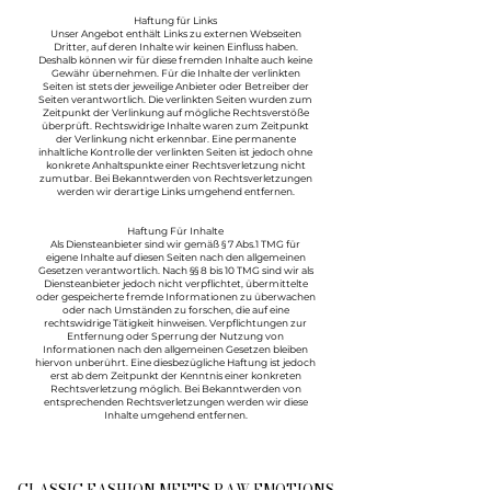
Haftung für Links
Unser Angebot enthält Links zu externen Webseiten
Dritter, auf deren Inhalte wir keinen Einfluss haben.
Deshalb können wir für diese fremden Inhalte auch keine
Gewähr übernehmen. Für die Inhalte der verlinkten
Seiten ist stets der jeweilige Anbieter oder Betreiber der
Seiten verantwortlich. Die verlinkten Seiten wurden zum
Zeitpunkt der Verlinkung auf mögliche Rechtsverstöße
überprüft. Rechtswidrige Inhalte waren zum Zeitpunkt
der Verlinkung nicht erkennbar. Eine permanente
inhaltliche Kontrolle der verlinkten Seiten ist jedoch ohne
konkrete Anhaltspunkte einer Rechtsverletzung nicht
zumutbar. Bei Bekanntwerden von Rechtsverletzungen
werden wir derartige Links umgehend entfernen.
Haftung Für Inhalte
Als Diensteanbieter sind wir gemäß § 7 Abs.1 TMG für
eigene Inhalte auf diesen Seiten nach den allgemeinen
Gesetzen verantwortlich. Nach §§ 8 bis 10 TMG sind wir als
Diensteanbieter jedoch nicht verpflichtet, übermittelte
oder gespeicherte fremde Informationen zu überwachen
oder nach Umständen zu forschen, die auf eine
rechtswidrige Tätigkeit hinweisen. Verpflichtungen zur
Entfernung oder Sperrung der Nutzung von
Informationen nach den allgemeinen Gesetzen bleiben
hiervon unberührt. Eine diesbezügliche Haftung ist jedoch
erst ab dem Zeitpunkt der Kenntnis einer konkreten
Rechtsverletzung möglich. Bei Bekanntwerden von
entsprechenden Rechtsverletzungen werden wir diese
Inhalte umgehend entfernen.
CLASSIC FASHION MEETS RAW EMOTIONS